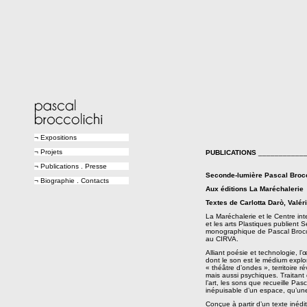
¬ Expositions
¬ Projets
PUBLICATIONS
____________
¬ Publications . Presse
Seconde-lumière Pascal Brocc
¬ Biographie . Contacts
Aux éditions La Maréchalerie
Textes de Carlotta Darò, Valé
La Maréchalerie et le Centre int
et les arts Plastiques publient 
monographique de Pascal Brocco
au CIRVA.
Alliant poésie et technologie, l
dont le son est le médium explor
« théâtre d’ondes », territoire
mais aussi psychiques. Traitant
l’art, les sons que recueille Pas
inépuisable d’un espace, qu’un
Conçue à partir d’un texte inédi