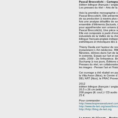
Pascal Broccolichi – Cartograp
édition bilingue (français / angla
Les presses du réel – Arts de l
Voici la première monographie c
Pascal Broccolichi. Elle présent
de sa production à travers plus
fois une analyse détaillée de so
ensemble d'éléments (factuels, 
pour appréhender son univers (en
Pascal Broccolichi). Une pièce
Elle est composée à partir d’enre
industriels de la Vallée de la ch
bilingue français-anglais indis
esthétiques et théoriques liés à
Thierry Davila est l'auteur de n
(notamment L'Art médecine, RMN
flâneries, dérives dans l'art de 
In extremis. Essais sur l'art et s
volée, 2009 ; De l'inframince. Br
Duchamp à nos jours, Éditions du
Presses du réel, en collaborati
les images - Penser l'art et l'h
Cet ouvrage a été réalisé en par
la Villa Arson (Nice), le Centre 
DEL'ART (Nice), le FRAC Proven
2012
édition bilingue (français / angla
20,5 x 26 cm (relié)
208 pages (ill. coul.) / CD audio
25 €
Pour commander :
http://www.lespressesdureel.co
http://www.de-lart.org/asso/brocc
http://http://blog.de-lart.org
Le temps de l’écoute – Pratiq