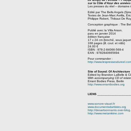
sur la Côte d’Azur des années
Les presses du réel – domaine Ar
Edité par The Bells Angels (Sim
Textes de Jean-Marc Avrilla, Ér
Philippe Robert, Thibaut De Ruy
Conception graphique : The Bel
Publié avec la Villa Arson.
paru en janvier 2014
édition française
17 x 24 cm (broché, sous jaquet
168 pages (ill. coul. et n&b)
24.00 €
ISBN : 978-2-84066-569-4
EAN : 9782840665694
Pour commander :
http://www.lespressesdureel.co
Site of Sound: Of Architecture
Edited by Brandon LaBelle & Cl
With accompanying CD of relate
Errant Bodies Press, Berlin
http://www.errantbodies.org
LIENS
___________________
www.sonore-visuel.fr
www.documentsdartistes.org
http://desartsonnants.over-blog
http://www.metamkine.com