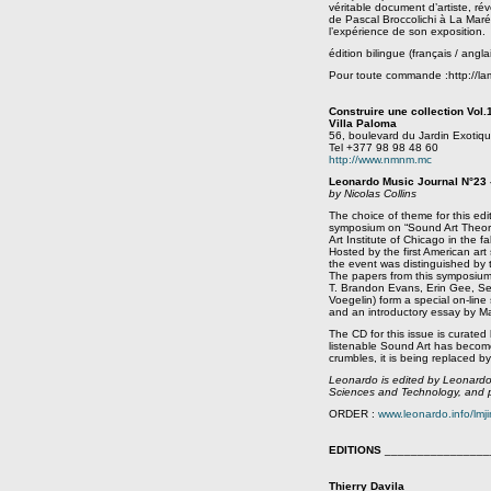
véritable document d’artiste, rév
de Pascal Broccolichi à La Maré
l’expérience de son exposition.
édition bilingue (français / angl
Pour toute commande :
http://la
Construire une collection Vo
Villa Paloma
56, boulevard du Jardin Exotiq
Tel +377 98 98 48 60
http://www.nmnm.mc
Leonardo Music Journal N°23
by Nicolas Collins
The choice of theme for this ed
symposium on “Sound Art Theori
Art Institute of Chicago in the f
Hosted by the first American ar
the event was distinguished by t
The papers from this symposium
T. Brandon Evans, Erin Gee, S
Voegelin) form a special on-line
and an introductory essay by Mal
The CD for this issue is curate
listenable Sound Art has becom
crumbles, it is being replaced b
Leonardo is edited by Leonardo/t
Sciences and Technology, and p
ORDER :
www.leonardo.info/lmji
EDITIONS
________________
Thierry Davila